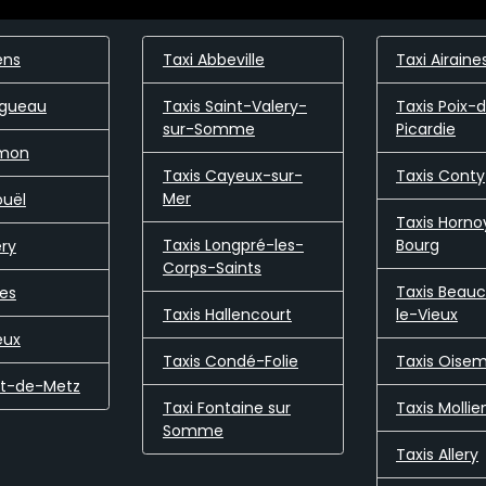
ens
Taxi Abbeville
Taxi Airaine
ngueau
Taxis Saint-Valery-
Taxis Poix-
sur-Somme
Picardie
amon
Taxis Cayeux-sur-
Taxis Conty
Mer
ouël
Taxis Horno
Taxis Longpré-les-
Bourg
ery
Corps-Saints
Taxis Beau
ves
Taxis Hallencourt
le-Vieux
eux
Taxis Condé-Folie
Taxis Oise
nt-de-Metz
Taxi Fontaine sur
Taxis Mollie
Somme
Taxis Allery